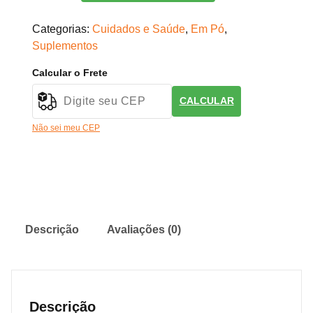
pura
era:
é:
Dark
R$120,00.
R$99,90.
Categorias:
Cuidados e Saúde
,
Em Pó
,
Lab
Suplementos
-
300g
Calcular o Frete
quantidade
CALCULAR
Não sei meu CEP
Descrição
Avaliações (0)
Descrição