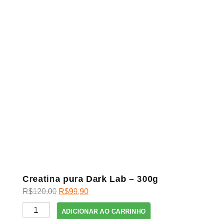
Creatina pura Dark Lab – 300g
O
O
R$
120,00
R$
99,90
preço
preço
Creatina
ADICIONAR AO CARRINHO
original
atual