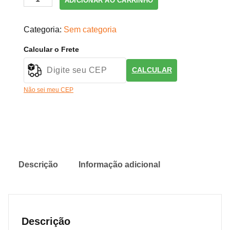
ADICIONAR AO CARRINHO
60
Caps
Categoria:
Sem categoria
Iridium
Labs
Calcular o Frete
quantidade
CALCULAR
Não sei meu CEP
Descrição
Informação adicional
Descrição