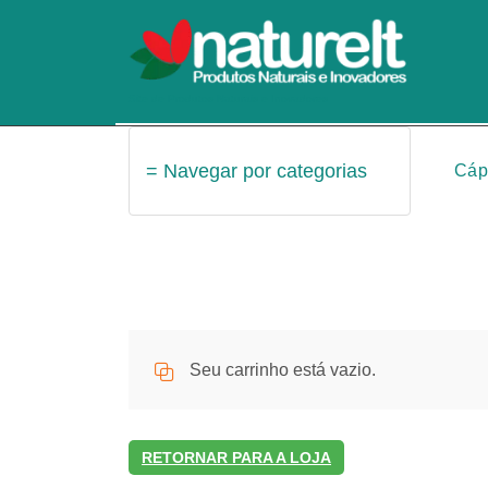
Pular
para
o
conteúdo
Site de Produtos Naturais e Inovadores
= Navegar por categorias
Cáp
Seu carrinho está vazio.
RETORNAR PARA A LOJA