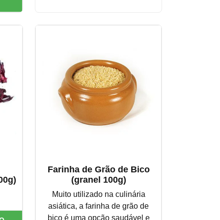
Farinha de Grão de Bico
00g)
(granel 100g)
Muito utilizado na culinária
asiática, a farinha de grão de
bico é uma opção saudável e
O