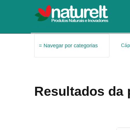
Pular
para
o
conteúdo
Site de Produtos Naturais e Inovadores
= Navegar por categorias
Cáp
Resultados da 