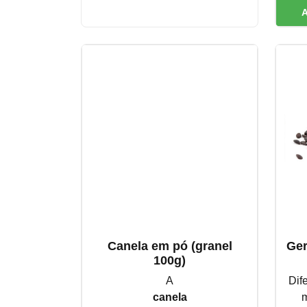
Canela em pó (granel
Ger
100g)
A
Dif
canela
m