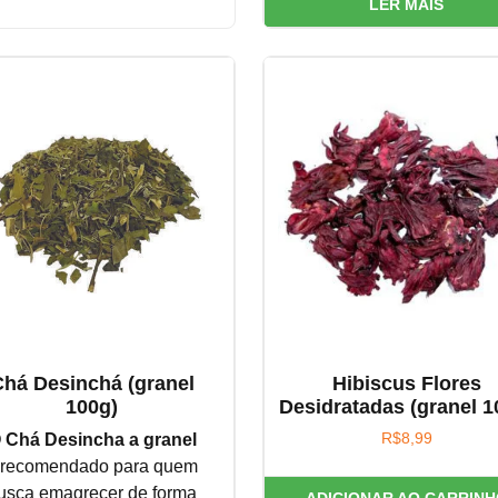
LER MAIS
há Desinchá (granel
Hibiscus Flores
100g)
Desidratadas (granel 1
 Chá Desincha a granel
R$
8,99
 recomendado para quem
usca emagrecer de forma
ADICIONAR AO CARRINH