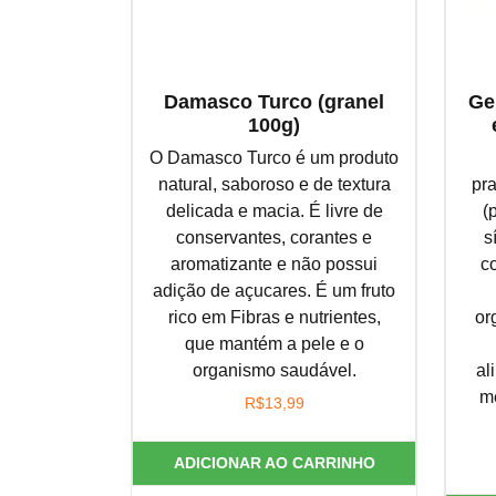
Damasco Turco (granel
Ge
100g)
O Damasco Turco é um produto
natural, saboroso e de textura
pr
delicada e macia. É livre de
(
conservantes, corantes e
s
aromatizante e não possui
c
adição de açucares. É um fruto
rico em Fibras e nutrientes,
or
que mantém a pele e o
organismo saudável.
al
m
R$
13,99
ADICIONAR AO CARRINHO