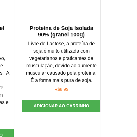
el
Proteína de Soja Isolada
90% (granel 100g)
Livre de Lactose, a proteína de
soja é muito utilizada com
vo,
vegetarianos e praticantes de
de
musculação, devido ao aumento
ês. A
muscular causado pela proteína.
É a forma mais pura de
soja
.
te
R$
8,99
em
as e
ADICIONAR AO CARRINHO
O