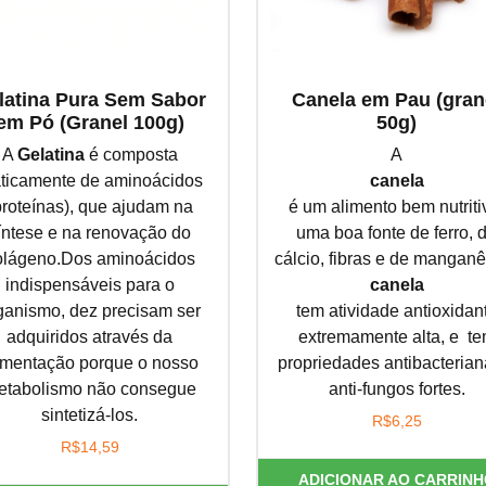
latina Pura Sem Sabor
Canela em Pau (gran
em Pó (Granel 100g)
50g)
A
Gelatina
é composta
A
aticamente de aminoácidos
canela
proteínas), que ajudam na
é um alimento bem nutriti
íntese e na renovação do
uma boa fonte de ferro, 
olágeno.Dos aminoácidos
cálcio, fibras e de mangan
indispensáveis para o
canela
ganismo, dez precisam ser
tem atividade antioxidan
adquiridos através da
extremamente alta, e t
imentação porque o nosso
propriedades antibacterian
etabolismo não consegue
anti-fungos fortes.
sintetizá-los.
R$
6,25
R$
14,59
ADICIONAR AO CARRINH