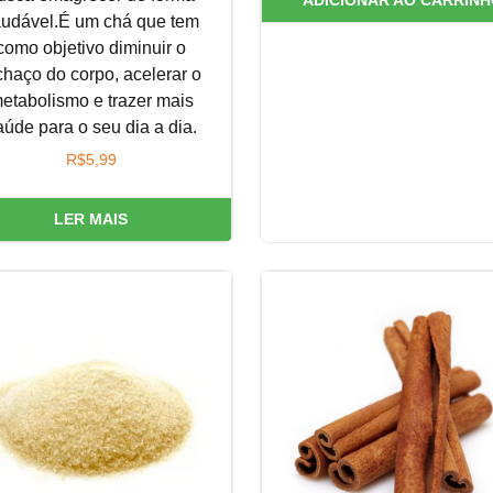
udável.É um chá que tem
como objetivo diminuir o
chaço do corpo, acelerar o
etabolismo e trazer mais
aúde para o seu dia a dia.
R$
5,99
LER MAIS