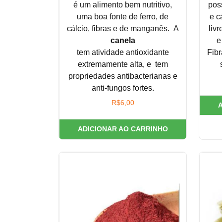
é um alimento bem nutritivo,
pos
uma boa fonte de ferro, de
e c
cálcio, fibras e de manganês. A
liv
canela
e
tem atividade antioxidante
Fibr
extremamente alta, e tem
propriedades antibacterianas e
anti-fungos fortes.
R$
6,00
ADICIONAR AO CARRINHO