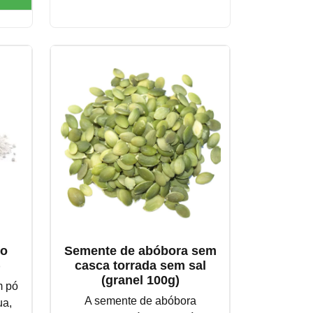
do
Semente de abóbora sem
)
casca torrada sem sal
(granel 100g)
m pó
A semente de abóbora
ua,