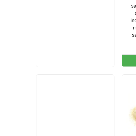
sa
in
m
s