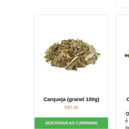
Carqueja (granel 100g)
C
R$
7,00
O
é
ADICIONAR AO CARRINHO
b