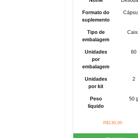
Nome
Desoda
Formato do
Cápsu
suplemento
Tipo de
Caix
embalagem
Unidades
60
por
embalagem
Unidades
2
por kit
Peso
50 
líquido
R$
130,00