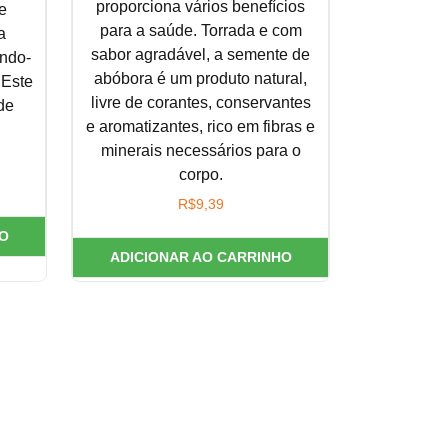
proporciona vários benefícios
le
para a saúde. Torrada e com
a
sabor agradável, a semente de
ando-
abóbora é um produto natural,
 Este
livre de corantes, conservantes
de
e aromatizantes, rico em fibras e
minerais necessários para o
corpo.
R$
9,39
O
ADICIONAR AO CARRINHO