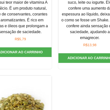
sui teor maior de vitamina A
suco, leite ou iogurte. E
álcio. É um produto natural,
confere uma aumento d
re de conservantes, corantes
espessura ao líquido, deix
 aromatizantes. É rico em
o como se fosse um Shake.
as e óleos que prolongam a
confere ainda sensação 
sensação de
saciedade.
saciedade, ajudando a
emagrecer.
R$
5,79
R$
13,98
ADICIONAR AO CARRINHO
ADICIONAR AO CARRINH